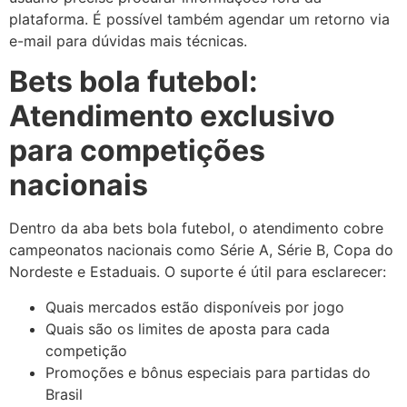
plataforma. É possível também agendar um retorno via
e-mail para dúvidas mais técnicas.
Bets bola futebol:
Atendimento exclusivo
para competições
nacionais
Dentro da aba bets bola futebol, o atendimento cobre
campeonatos nacionais como Série A, Série B, Copa do
Nordeste e Estaduais. O suporte é útil para esclarecer:
Quais mercados estão disponíveis por jogo
Quais são os limites de aposta para cada
competição
Promoções e bônus especiais para partidas do
Brasil