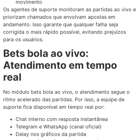
movimento
Os agentes de suporte monitoram as partidas ao vivo e
priorizam chamados que envolvam apostas em
andamento. Isso garante que qualquer falha seja
corrigida o mais rápido possível, evitando prejuízos
para os usuários.
Bets bola ao vivo:
Atendimento em tempo
real
No módulo bets bola ao vivo, o atendimento segue o
ritmo acelerado das partidas. Por isso, a equipe de
suporte fica disponível em tempo real por:
Chat interno com resposta instantânea
Telegram e WhatsApp (canal oficial)
Delay nos gráficos da partida