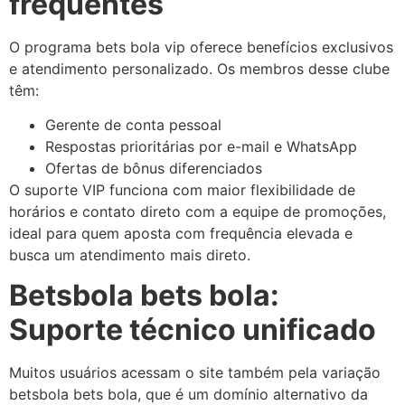
frequentes
O programa bets bola vip oferece benefícios exclusivos
e atendimento personalizado. Os membros desse clube
têm:
Gerente de conta pessoal
Respostas prioritárias por e-mail e WhatsApp
Ofertas de bônus diferenciados
O suporte VIP funciona com maior flexibilidade de
horários e contato direto com a equipe de promoções,
ideal para quem aposta com frequência elevada e
busca um atendimento mais direto.
Betsbola bets bola:
Suporte técnico unificado
Muitos usuários acessam o site também pela variação
betsbola bets bola, que é um domínio alternativo da