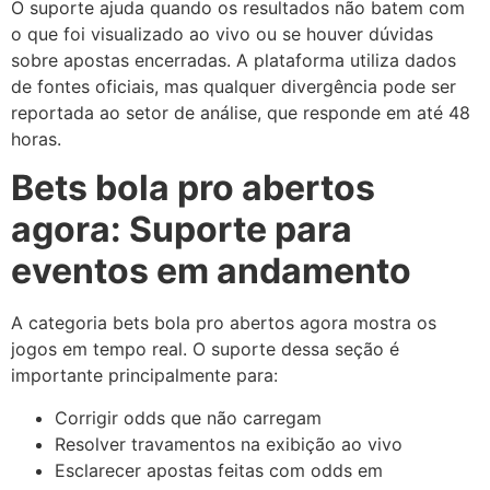
O suporte ajuda quando os resultados não batem com
o que foi visualizado ao vivo ou se houver dúvidas
sobre apostas encerradas. A plataforma utiliza dados
de fontes oficiais, mas qualquer divergência pode ser
reportada ao setor de análise, que responde em até 48
horas.
Bets bola pro abertos
agora: Suporte para
eventos em andamento
A categoria bets bola pro abertos agora mostra os
jogos em tempo real. O suporte dessa seção é
importante principalmente para:
Corrigir odds que não carregam
Resolver travamentos na exibição ao vivo
Esclarecer apostas feitas com odds em