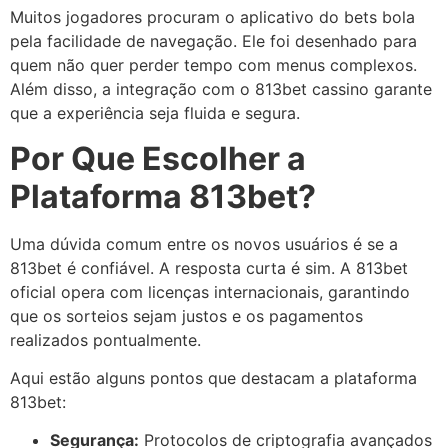
Muitos jogadores procuram o aplicativo do bets bola
pela facilidade de navegação. Ele foi desenhado para
quem não quer perder tempo com menus complexos.
Além disso, a integração com o 813bet cassino garante
que a experiência seja fluida e segura.
Por Que Escolher a
Plataforma 813bet?
Uma dúvida comum entre os novos usuários é se a
813bet é confiável. A resposta curta é sim. A 813bet
oficial opera com licenças internacionais, garantindo
que os sorteios sejam justos e os pagamentos
realizados pontualmente.
Aqui estão alguns pontos que destacam a plataforma
813bet:
Segurança:
Protocolos de criptografia avançados