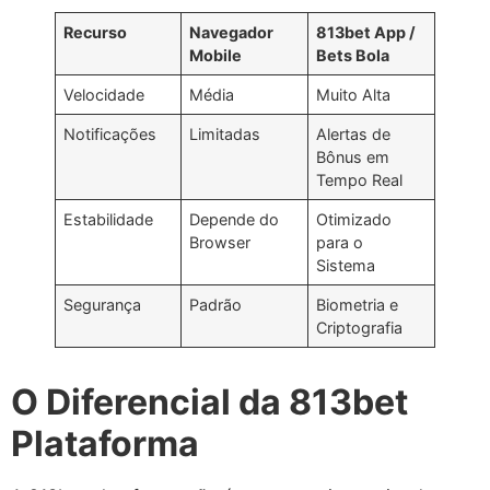
Recurso
Navegador
813bet App /
Mobile
Bets Bola
Velocidade
Média
Muito Alta
Notificações
Limitadas
Alertas de
Bônus em
Tempo Real
Estabilidade
Depende do
Otimizado
Browser
para o
Sistema
Segurança
Padrão
Biometria e
Criptografia
O Diferencial da 813bet
Plataforma