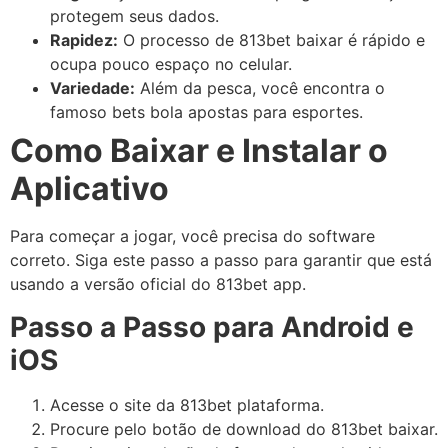
protegem seus dados.
Rapidez:
O processo de 813bet baixar é rápido e
ocupa pouco espaço no celular.
Variedade:
Além da pesca, você encontra o
famoso bets bola apostas para esportes.
Como Baixar e Instalar o
Aplicativo
Para começar a jogar, você precisa do software
correto. Siga este passo a passo para garantir que está
usando a versão oficial do 813bet app.
Passo a Passo para Android e
iOS
Acesse o site da 813bet plataforma.
Procure pelo botão de download do 813bet baixar.