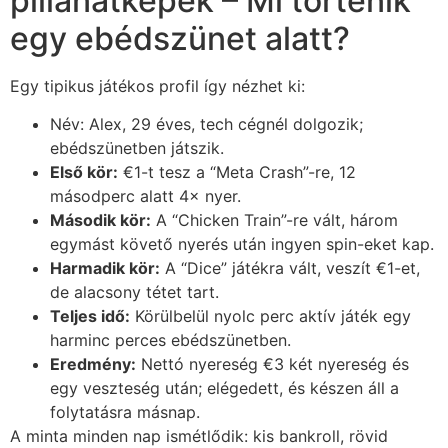
pillanatképek – Mi történik
egy ebédszünet alatt?
Egy tipikus játékos profil így nézhet ki:
Név: Alex, 29 éves, tech cégnél dolgozik;
ebédszünetben játszik.
Első kör:
€1-t tesz a “Meta Crash”-re, 12
másodperc alatt 4× nyer.
Második kör:
A “Chicken Train”-re vált, három
egymást követő nyerés után ingyen spin-eket kap.
Harmadik kör:
A “Dice” játékra vált, veszít €1-et,
de alacsony tétet tart.
Teljes idő:
Körülbelül nyolc perc aktív játék egy
harminc perces ebédszünetben.
Eredmény:
Nettó nyereség €3 két nyereség és
egy veszteség után; elégedett, és készen áll a
folytatásra másnap.
A minta minden nap ismétlődik: kis bankroll, rövid