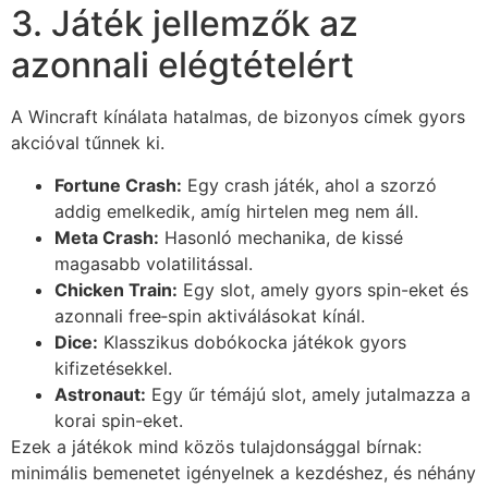
3. Játék jellemzők az
azonnali elégtételért
A Wincraft kínálata hatalmas, de bizonyos címek gyors
akcióval tűnnek ki.
Fortune Crash:
Egy crash játék, ahol a szorzó
addig emelkedik, amíg hirtelen meg nem áll.
Meta Crash:
Hasonló mechanika, de kissé
magasabb volatilitással.
Chicken Train:
Egy slot, amely gyors spin-eket és
azonnali free‑spin aktiválásokat kínál.
Dice:
Klasszikus dobókocka játékok gyors
kifizetésekkel.
Astronaut:
Egy űr témájú slot, amely jutalmazza a
korai spin-eket.
Ezek a játékok mind közös tulajdonsággal bírnak:
minimális bemenetet igényelnek a kezdéshez, és néhány