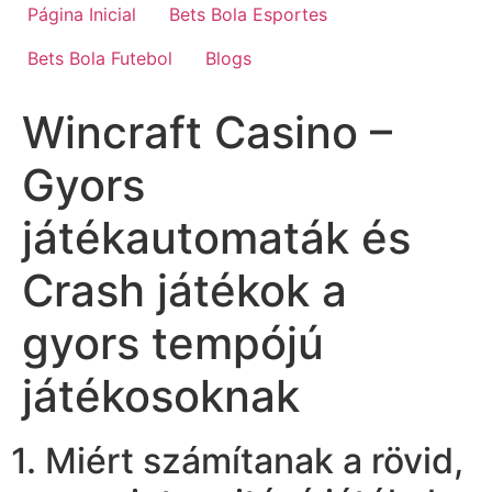
Página Inicial
Bets Bola Esportes
Bets Bola Futebol
Blogs
Wincraft Casino –
Gyors
játékautomaták és
Crash játékok a
gyors tempójú
játékosoknak
1. Miért számítanak a rövid,