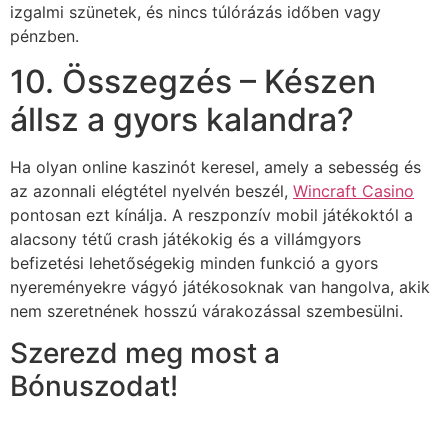
izgalmi szünetek, és nincs túlórázás időben vagy
pénzben.
10. Összegzés – Készen
állsz a gyors kalandra?
Ha olyan online kaszinót keresel, amely a sebesség és
az azonnali elégtétel nyelvén beszél,
Wincraft Casino
pontosan ezt kínálja. A reszponzív mobil játékoktól a
alacsony tétű crash játékokig és a villámgyors
befizetési lehetőségekig minden funkció a gyors
nyereményekre vágyó játékosoknak van hangolva, akik
nem szeretnének hosszú várakozással szembesülni.
Szerezd meg most a
Bónuszodat!