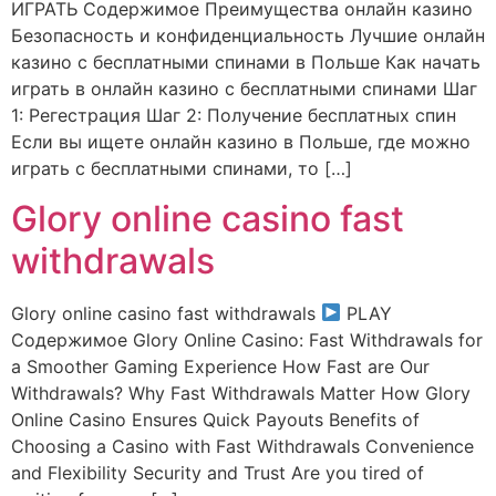
ИГРАТЬ Содержимое Преимущества онлайн казино
Безопасность и конфиденциальность Лучшие онлайн
казино с бесплатными спинами в Польше Как начать
играть в онлайн казино с бесплатными спинами Шаг
1: Регестрация Шаг 2: Получение бесплатных спин
Если вы ищете онлайн казино в Польше, где можно
играть с бесплатными спинами, то […]
Glory online casino fast
withdrawals
Glory online casino fast withdrawals
PLAY
Содержимое Glory Online Casino: Fast Withdrawals for
a Smoother Gaming Experience How Fast are Our
Withdrawals? Why Fast Withdrawals Matter How Glory
Online Casino Ensures Quick Payouts Benefits of
Choosing a Casino with Fast Withdrawals Convenience
and Flexibility Security and Trust Are you tired of