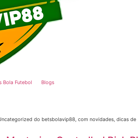
s Bola Futebol
Blogs
 Uncategorized do betsbolavip88, com novidades, dicas de