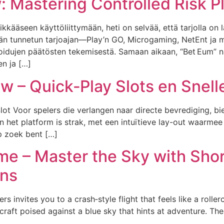
 Mastering Controlled Risk P
äseen käyttöliittymään, heti on selvää, että tarjolla on laaj
män tunnetun tarjoajan—Play’n GO, Microgaming, NetEnt j
lmoidujen päätösten tekemisestä. Samaan aikaan, “Bet Eum” n
en ja […]
w – Quick‑Play Slots en Snel
lot Voor spelers die verlangen naar directe bevrediging, b
 het platform is strak, met een intuïtieve lay-out waarmee 
p zoek bent […]
e – Master the Sky with Shor
ons
 invites you to a crash‑style flight that feels like a rolle
raft poised against a blue sky that hints at adventure. The f