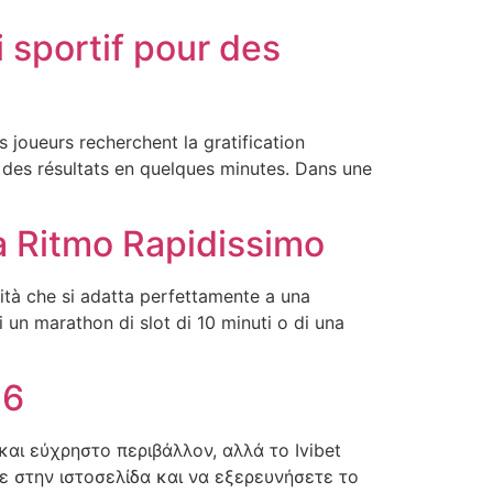
 sportif pour des
 joueurs recherchent la gratification
 des résultats en quelques minutes. Dans une
a Ritmo Rapidissimo
ità che si adatta perfettamente a una
 un marathon di slot di 10 minuti o di una
26
αι εύχρηστο περιβάλλον, αλλά το Ivibet
τε στην ιστοσελίδα και να εξερευνήσετε το