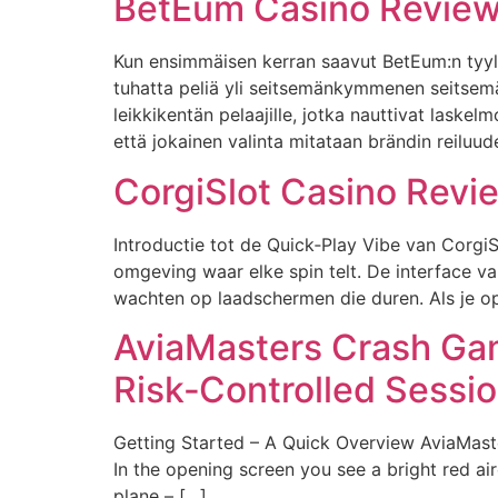
BetEum Casino Review:
Kun ensimmäisen kerran saavut BetEum:n tyylikkä
tuhatta peliä yli seitsemänkymmenen seitse
leikkikentän pelaajille, jotka nauttivat laske
että jokainen valinta mitataan brändin reiluud
CorgiSlot Casino Revie
Introductie tot de Quick‑Play Vibe van CorgiS
omgeving waar elke spin telt. De interface van
wachten op laadschermen die duren. Als je o
AviaMasters Crash Gam
Risk‑Controlled Sessi
Getting Started – A Quick Overview AviaMasters
In the opening screen you see a bright red airc
plane – […]