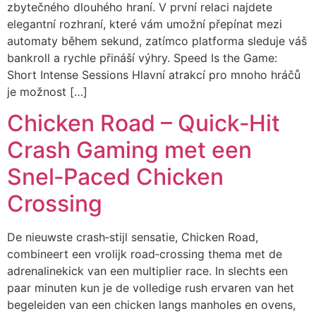
zbytečného dlouhého hraní. V první relaci najdete
elegantní rozhraní, které vám umožní přepínat mezi
automaty během sekund, zatímco platforma sleduje váš
bankroll a rychle přináší výhry. Speed Is the Game:
Short Intense Sessions Hlavní atrakcí pro mnoho hráčů
je možnost […]
Chicken Road – Quick‑Hit
Crash Gaming met een
Snel‑Paced Chicken
Crossing
De nieuwste crash‑stijl sensatie, Chicken Road,
combineert een vrolijk road‑crossing thema met de
adrenalinekick van een multiplier race. In slechts een
paar minuten kun je de volledige rush ervaren van het
begeleiden van een chicken langs manholes en ovens,